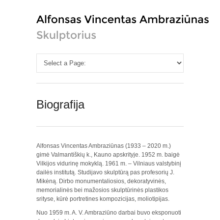
Biografija
Alfonsas Vincentas Ambraziūnas (1933 – 2020 m.)
gimė Valmantiškių k., Kauno apskrityje. 1952 m. baigė
Vilkijos vidurinę mokyklą. 1961 m. – Vilniaus valstybinį
dailės institutą. Studijavo skulptūrą pas profesorių J.
Mikėną. Dirbo monumentaliosios, dekoratyvinės,
memorialinės bei mažosios skulptūrinės plastikos
srityse, kūrė portretines kompozicijas, moliotipijas.
Nuo 1959 m. A. V. Ambraziūno darbai buvo eksponuoti