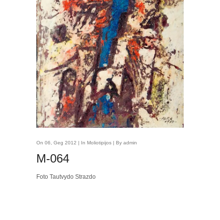
On 06, Geg 2012 | In
Moliotipijos
| By admin
M-064
Foto Tautvydo Strazdo