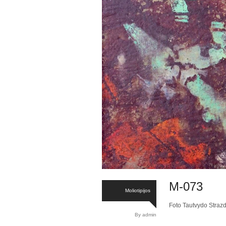
M-073
Moliotipijos
Foto Tautvydo Straz
By admin