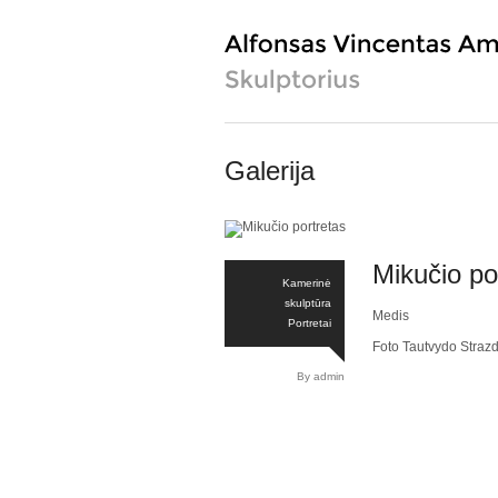
Galerija
Mikučio po
Kamerinė
skulptūra
Medis
Portretai
Foto Tautvydo Straz
By admin